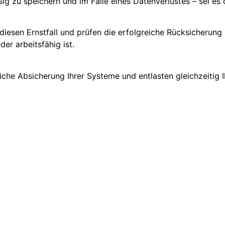
sig zu speichern und im Falle eines Datenverlustes – sei es
diesen Ernstfall und prüfen die erfolgreiche Rücksicherung 
er arbeitsfähig ist.
liche Absicherung Ihrer Systeme und entlasten gleichzeitig I